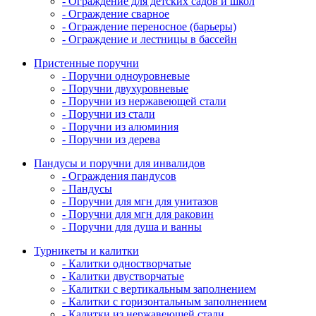
- Ограждение для детских садов и школ
- Ограждение сварное
- Ограждение переносное (барьеры)
- Ограждение и лестницы в бассейн
Пристенные поручни
- Поручни одноуровневые
- Поручни двухуровневые
- Поручни из нержавеющей стали
- Поручни из стали
- Поручни из алюминия
- Поручни из дерева
Пандусы и поручни для инвалидов
- Ограждения пандусов
- Пандусы
- Поручни для мгн для унитазов
- Поручни для мгн для раковин
- Поручни для душа и ванны
Турникеты и калитки
- Калитки одностворчатые
- Калитки двустворчатые
- Калитки с вертикальным заполнением
- Калитки с горизонтальным заполнением
- Калитки из нержавеющей стали