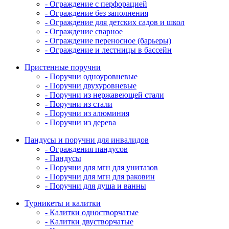
- Ограждение с перфорацией
- Ограждение без заполнения
- Ограждение для детских садов и школ
- Ограждение сварное
- Ограждение переносное (барьеры)
- Ограждение и лестницы в бассейн
Пристенные поручни
- Поручни одноуровневые
- Поручни двухуровневые
- Поручни из нержавеющей стали
- Поручни из стали
- Поручни из алюминия
- Поручни из дерева
Пандусы и поручни для инвалидов
- Ограждения пандусов
- Пандусы
- Поручни для мгн для унитазов
- Поручни для мгн для раковин
- Поручни для душа и ванны
Турникеты и калитки
- Калитки одностворчатые
- Калитки двустворчатые